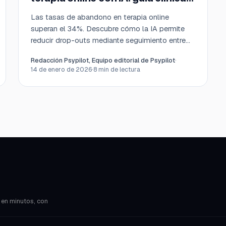
2026
Las tasas de abandono en terapia online
superan el 34%. Descubre cómo la IA permite
reducir drop-outs mediante seguimiento entre
sesiones.
Redacción Psypilot, Equipo editorial de Psypilot
·
14 de enero de 2026
·
8
min de lectura
 en minutos, con