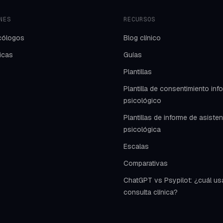
NES
RECURSOS
cólogos
Blog clínico
nicas
Guías
Plantillas
Plantilla de consentimiento in
psicológico
Plantillas de informe de asiste
psicológica
Escalas
Comparativas
ChatGPT vs Psypilot: ¿cuál us
consulta clínica?