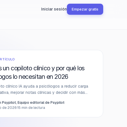
Iniciar sesión
Empezar gratis
ARTÍCULO
 un copiloto clínico y por qué los
ogos lo necesitan en 2026
to clínico IA ayuda a psicólogos a reducir carga
ativa, mejorar notas clínicas y decidir con más
 sin sustituir el criterio humano.
 Psypilot, Equipo editorial de Psypilot
·
io de 2026
·
15
min de lectura