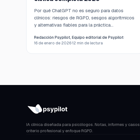
Por qué ChatGPT no es seguro para datos
clínicos: riesgos de RGPD, sesgos algorítmicos
y alternativas fiables para la práctica
psicológica.
Redacción Psypilot, Equipo editorial de Psypilot
·
16 de enero de 2026
·
12
min de lectura
IA clínica diseñada para psicólogos. Notas, informes y casos
criterio profesional y enfoque RGPD.