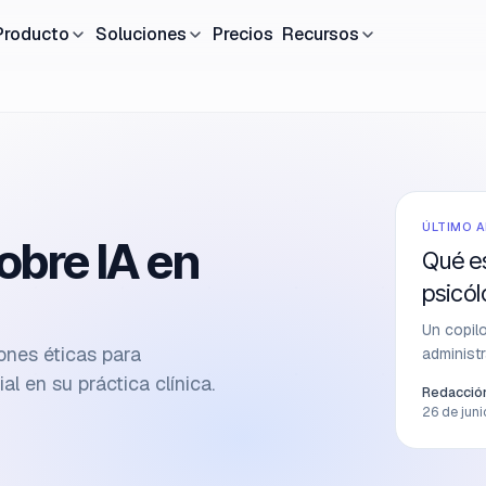
Producto
Soluciones
Precios
Recursos
ÚLTIMO 
obre IA en
Qué es
psicól
Un copilo
iones éticas para
administr
contexto,
ial en su práctica clínica.
Redacción
26 de jun