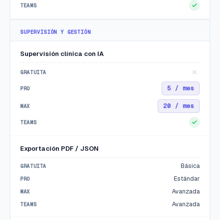
SUPERVISIÓN Y GESTIÓN
Nº de profesionales
Supervisión clínica con IA
Ubicación
5 / mes
20 / mes
Cuéntanos más (opcional)
Exportación PDF / JSON
Básica
Estándar
Avanzada
Enviar solicitud
Avanzada
Al enviar aceptas que contactemos contigo respecto a Psypilot