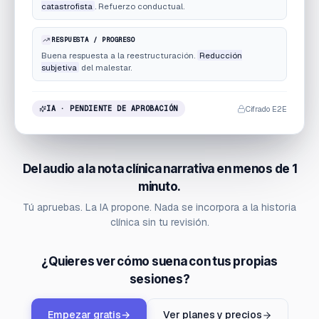
catastrofista
. Refuerzo conductual.
RESPUESTA / PROGRESO
Buena respuesta a la reestructuración.
Reducción
subjetiva
del malestar.
Cifrado E2E
IA · PENDIENTE DE APROBACIÓN
Del audio a la nota clínica narrativa en menos de 1
minuto.
Tú apruebas. La IA propone. Nada se incorpora a la historia
clínica sin tu revisión.
¿Quieres ver cómo suena con tus propias
sesiones?
Empezar gratis
→
Ver planes y precios