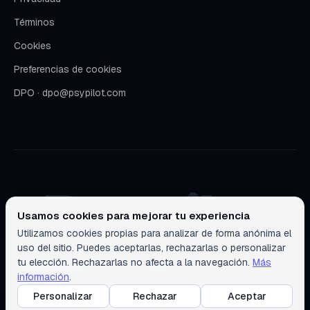
Términos
Cookies
Preferencias de cookies
DPO · dpo@psypilot.com
Psypilot
Usamos cookies para mejorar tu experiencia
Utilizamos cookies propias para analizar de forma anónima el
uso del sitio. Puedes aceptarlas, rechazarlas o personalizar
Psypilot cumple con RGPD y LOPDGDD. Servidores en la UE.
tu elección. Rechazarlas no afecta a la navegación.
Más
© 2026 Medea Mind. Todos los derechos reservados.
información
.
Personalizar
Rechazar
Aceptar
LinkedIn
Instagram